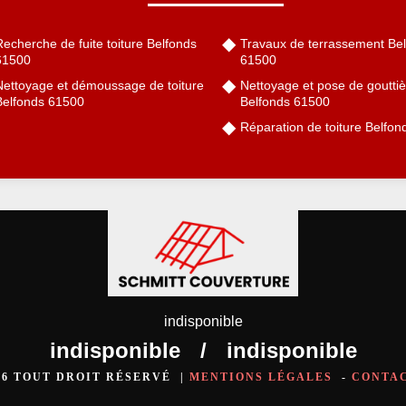
echerche de fuite toiture Belfonds
Travaux de terrassement Be
61500
61500
Nettoyage et démoussage de toiture
Nettoyage et pose de gouttiè
Belfonds 61500
Belfonds 61500
Réparation de toiture Belfo
indisponible
indisponible
/
indisponible
026 TOUT DROIT RÉSERVÉ |
MENTIONS LÉGALES
-
CONTA