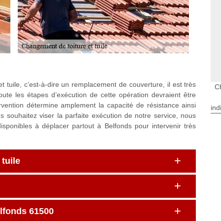
t tuile, c’est-à-dire un remplacement de couverture, il est très
C
oute les étapes d’exécution de cette opération devraient être
rvention détermine amplement la capacité de résistance ainsi
ind
us souhaitez viser la parfaite exécution de notre service, nous
ponibles à déplacer partout à Belfonds pour intervenir très
tuile
elfonds 61500