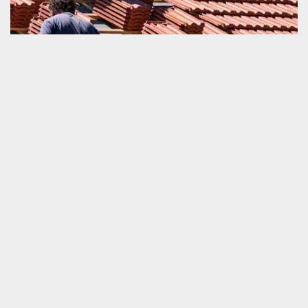
Pose de toit
En effectuant un travail de dépose et pose de toit et tuile, c’est-à-
dire un remplacement de couverture, il est très nécessaire de
savoir bien maitriser les travaux. Toute les étapes d’exécution de
cette opération devraient être respecté minutieusement. La
qualité de cette intervention détermine amplement la capacité de
résistance ainsi que la durée de vie de la couverture. Alors, si
vous souhaitez viser la parfaite exécution de notre service, nous
vous prions de nous faire appel. Nous sommes disponibles à
déplacer partout à Berjou pour intervenir très efficacement.