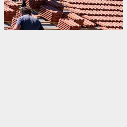
Entreprise de remplacement de toiture et tuile
mobilise partout à Bivilliers
Si vous comptez mettre en route un travail de remplacement de
votre toiture et tuile, nous vous invitons de ne pas hésiter à nous
faire appel immédiatement. Schmitt couverture est une entreprise
très compétente en travaux de réfection de tout type de
couverture de la maison. Nous sommes abondamment stricts sur
la qualité de service à offrir à nos très chers clients. Nous vous
invitons de nous confier tous vos travaux et nous allons
l’accomplir dans la meilleure condition possible.