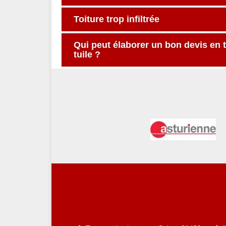
Toiture trop infiltrée
Qui peut élaborer un bon devis en 
tuile ?