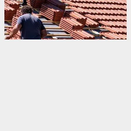
Changement de toiture et tuile
Quand une toiture ou une tuile commence à être en très mauvais
état, son travail de remplacement est incontournable et à réaliser
dans la plus courte durée. C’est uniquement avec cette option
que nous pouvons préserver le confort de notre habitat. Si vous
voulez bien faire cette opération, nous vous recommandons
fortement de mettre en relation avec un couvreur bien équipé
comme nous. Le fait de nous engager assure amplement la
sécurité de la performance de votre couverture de maison pour
les années à venir.