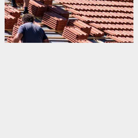
Travaux de remplacement de tuile avec Schmitt
couverture
Nous sommes une société très qualifiée en tous ceux qui sont
travaux de couverture. A part la pose, l’entretien et la réparation
de la toiture et tuile, nous sommes également très qualifiés en
intervention pour remplacement de toit endommagé. Nous
engager sera une décision satisfaisante que vous allez prendre
parce que nous sommes totalement professionnels. Nous
sommes suffisamment stricts sur la détermination de la qualité de