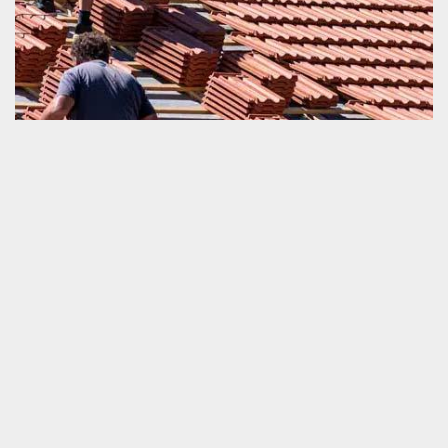
Changement de toiture et tuile à La Cochere
61310
Changer une toiture et une tuile n’est pas du tout une activité
simple à mettre en route. Pourtant, c’est un travail à effectuer
d’une façon strictement correcte car il définit grandement la
qualité de fonctionnement de la couverture face aux agressions
de la météo. Ne vous souciez pas de l’efficacité des travaux à
faire pour votre couverture de maison parce que vous pouvez
compter sur la compétence professionnelle d’un couvreur qualifié
comme nous. De plus, nous travaillons exactement dans votre