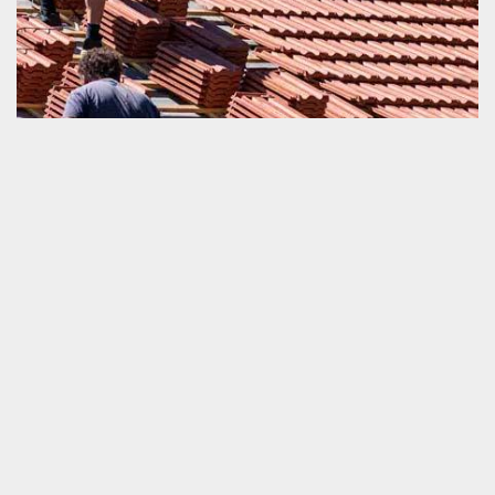
Tarif réfection de toiture
La réfection de la toiture est une opération qui exige une
intervention d’un professionnel certifié. Ce qui signifie qu’à part le
prix d’achat de tous les matériels utilisés, il est également
vraiment important de ne pas ignorer la préparation du
financement sur le paiement de la main d’œuvre du prestataire
agrée comme notre société d’artisan couvreur. Pour connaitre le
tarif de la mise en œuvre de votre projet de réfection de toiture et
tuile, nous vous invitons de ne pas hésiter à nous faire appel