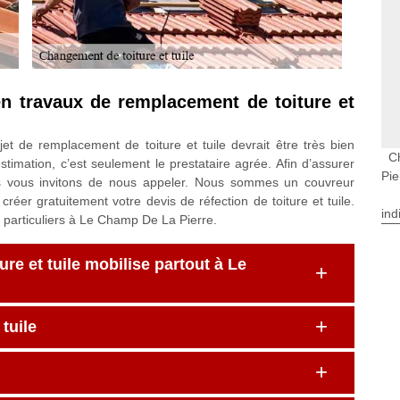
en travaux de remplacement de toiture et
ojet de remplacement de toiture et tuile devrait être très bien
C
timation, c’est seulement le prestataire agrée. Afin d’assurer
Pie
nous vous invitons de nous appeler. Nous sommes un couvreur
réer gratuitement votre devis de réfection de toiture et tuile.
ind
particuliers à Le Champ De La Pierre.
re et tuile mobilise partout à Le
tuile