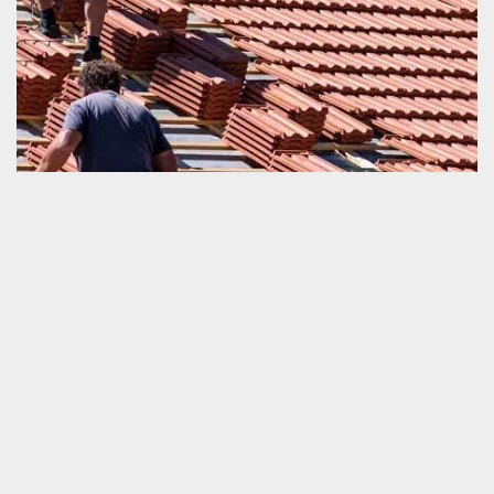
Devis changement de toiture et tuile
Le devis est un élément que nous ne pouvons pas ignorer
lorsque nous comptons faire un travail de changement de la
toiture et tuile. C’est un document qui vous importe les
informations nécessaires sur le prix et la durée estimative de la
mise en œuvre de vos travaux. Si vous voulez obtenir un devis
vite fait qui va vous guider vers la bonne voie, nous vous invitons
de ne pas hésiter à nous appeler. Nous sommes prêts à effectuer
ce devis gratuitement et aussi rapidement.