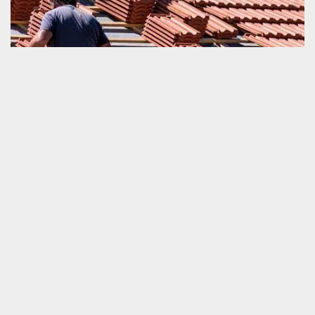
Toiture et tuile bien remplacée à Mantilly 61350
La qualité de travail lors d’un remplacement de toiture et tuile joue
un rôle important sur la pérennité de fonctionnement de la
couverture de la maison. Il est vital de protéger la parfaite
réalisation de cette tâche afin de pouvoir garantir l’obtention d’un
résultat très satisfaisant. Dans votre zone d’habitation, vous avez
notre équipe à qui vous pouvez garantir la parfaite exécution de
vos travaux. Nous sommes un couvreur agrée. Nous sommes
parfaitement capables de garantir la bonne exécution de votre
projet.
Changement de toiture et tuile à