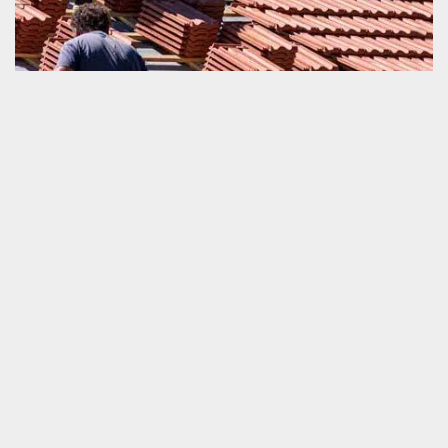
Expert en changement de toiture et tuile
Le changement de toiture et tuile sont des travaux qui réclament
une intervention d’un prestataire agrée. La disposition d’une
expérience professionnelle dans ce domaine de travail est un
grand atout pour la parfaite exécution de toute les actions. Pour
ceux qui cherchent un expert en prestations pour toiture
endommagée à Mardilly, nous vous invitons de nous appeler.
Schmitt couverture est un artisan couvreur professionnel. Nous
avons une expérience très significative dans ce domaine
d’ouvrage. Nous sommes prêts à vous satisfaire, alors, veuillez-
nous engager !