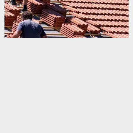
Refaire sa couverture
Refaire une couverture de la maison n’est pas du tout une activité
facile à mettre en œuvre. Il s’agit d’une opération qui devrait être
accomplie d’une façon totalement correcte. Dans le but de
pouvoir garantir la parfaite exécution de cette tâche, nous vous
recommandons vivement de ne pas hésiter à mettre en relation
avec un prestataire professionnel comme notre société de
couvreur. Avec notre performance professionnelle et aussi la
disposition de nos équipements de travail bien intelligent, nous
sommes parfaitement en mesure de vous servir très