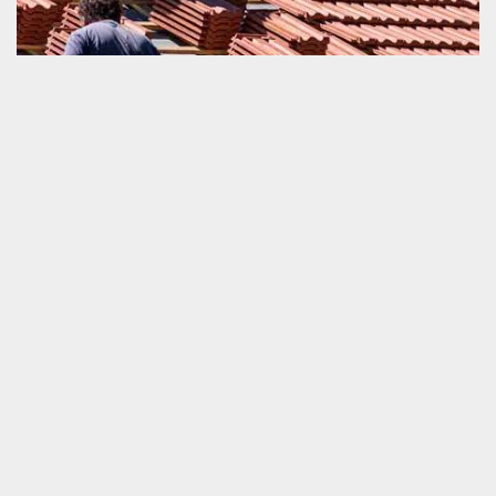
Changement de toiture et tuile
Quand une toiture ou une tuile commence à être en très mauvais
état, son travail de remplacement est incontournable et à réaliser
dans la plus courte durée. C’est uniquement avec cette option
que nous pouvons préserver le confort de notre habitat. Si vous
voulez bien faire cette opération, nous vous recommandons
fortement de mettre en relation avec un couvreur bien équipé
comme nous. Le fait de nous engager assure amplement la
sécurité de la performance de votre couverture de maison pour
les années à venir.