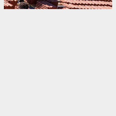
Toiture bac acier trop ancienne
Une toiture bac acier fait partie de la couverture de la maison très
appréciée en ce moment. Son ancienneté est une raison de la
détérioration de sa performance. A ce stade, il est indispensable
de ne pas ignorer la demande de dépannage plus vite. Le plus
préférable comme solution, c’est le travail de changement de ce
matériel. Mais il est primordial de souligner que cette activité ne
peut pas assurer par tout le monde. Il faut de la connaissance
professionnelle pour bien faire les travaux.
Tuile cassée