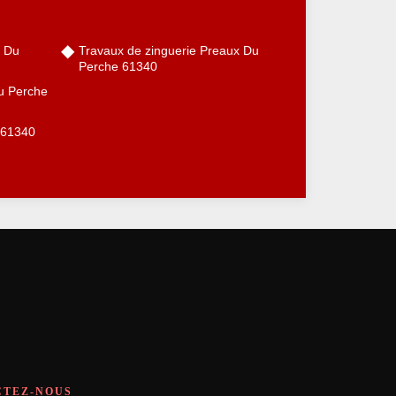
x Du
Travaux de zinguerie Preaux Du
Perche 61340
Du Perche
 61340
CTEZ-NOUS