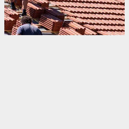
Fourchette de prix en changement de tuile
Connaitre le tarif d’une intervention professionnelle en travaux de
changement de tuile est vraiment important. C’est un
renseignement qui vous aide grandement à garantir votre
suffisance financière. Pour remplacer votre tuile cassée ou
envolée, veuillez préparer une somme de 40 euros à 130 euros
par m² ou bien une montant de 10 euros à 20 euros par tuile. Afin
de pouvoir obtenir des informations encore plus détaillées sur la
mise en route de votre projet, nous vous prions de nous faire