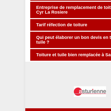
Entreprise de remplacement de toitu
Cyr La Rosiere
Tarif réfection de toiture
Qui peut élaborer un bon devis en 
tuile ?
Toiture et tuile bien remplacée à S