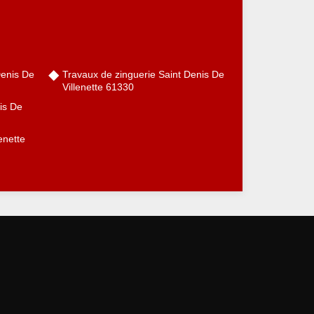
Denis De
Travaux de zinguerie Saint Denis De
Villenette 61330
nis De
enette