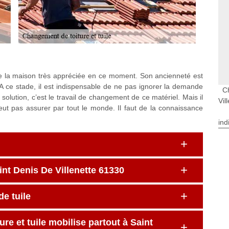
 de la maison très appréciée en ce moment. Son ancienneté est
A ce stade, il est indispensable de ne pas ignorer la demande
C
olution, c’est le travail de changement de ce matériel. Mais il
Vil
peut pas assurer par tout le monde. Il faut de la connaissance
ind
int Denis De Villenette 61330
e tuile
re et tuile mobilise partout à Saint