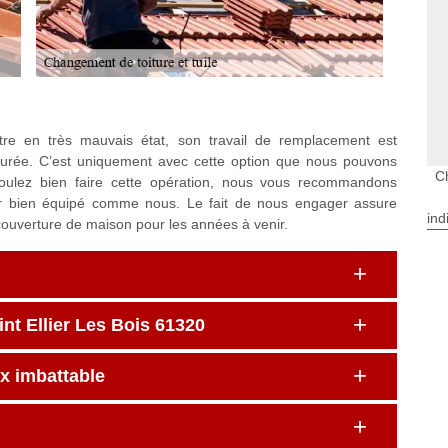
e en très mauvais état, son travail de remplacement est
 durée. C’est uniquement avec cette option que nous pouvons
Ch
 voulez bien faire cette opération, nous vous recommandons
ur bien équipé comme nous. Le fait de nous engager assure
ind
couverture de maison pour les années à venir.
int Ellier Les Bois 61320
ix imbattable