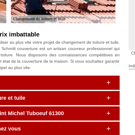
rix imbattable
iser au plus vite votre projet de changement de toiture et tuile,
Schmitt couverture est un artisan couvreur professionnel qui
C
 toiture. Nous disposons des connaissances compétitives en
 état de la couverture de la maison. Si vous souhaitez garantir
ind
pel au plus vite.
e et tuile
aint Michel Tuboeuf 61300
hez vous