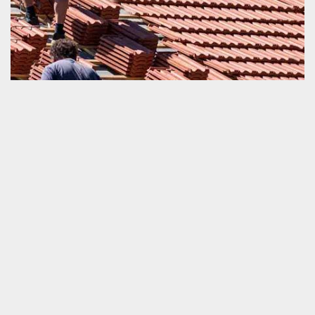
Travaux de remplacement de tuile avec Schmitt
couverture
Nous sommes une société très qualifiée en tous ceux qui sont
travaux de couverture. A part la pose, l’entretien et la réparation
de la toiture et tuile, nous sommes également très qualifiés en
intervention pour remplacement de toit endommagé. Nous
engager sera une décision satisfaisante que vous allez prendre
parce que nous sommes totalement professionnels. Nous
sommes suffisamment stricts sur la détermination de la qualité de