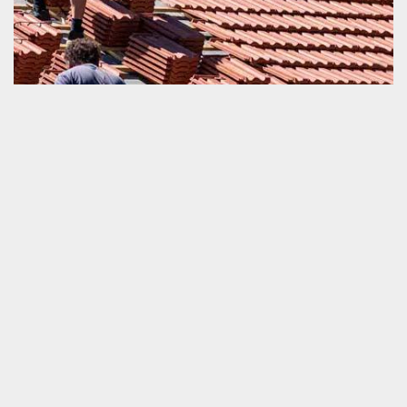
Devis changement de toiture et tuile
Le devis est un élément que nous ne pouvons pas ignorer
lorsque nous comptons faire un travail de changement de la
toiture et tuile. C’est un document qui vous importe les
informations nécessaires sur le prix et la durée estimative de la
mise en œuvre de vos travaux. Si vous voulez obtenir un devis
vite fait qui va vous guider vers la bonne voie, nous vous invitons
de ne pas hésiter à nous appeler. Nous sommes prêts à effectuer
ce devis gratuitement et aussi rapidement.