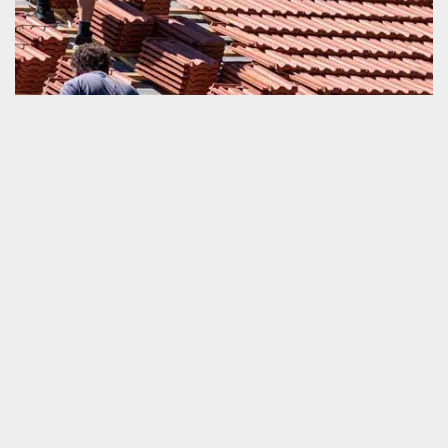
Couvreur pour changement de toiture et tuile
Une collaboration avec un couvreur est une décision importante
pour l’exécution d’un projet de changement de toiture et tuile.
Pour bien faire votre choix du prestataire, il est nécessaire de
s’intéresser dans une collaboration avec un artisan dans les
environs de chez vous. Pour ceux qui sont à Sainte Ceronne Les
Mortagne 61380, c’est nous qui sommes le couvreur dans vos
alentours. Non seulement, nous sommes proche de chez vous,
mais nous avons également les compétences utiles pour bien