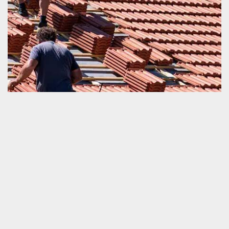
Toiture et tuile bien remplacée à Sainte Honorine
La Guillaume 61210
La qualité de travail lors d’un remplacement de toiture et tuile joue
un rôle important sur la pérennité de fonctionnement de la
couverture de la maison. Il est vital de protéger la parfaite
réalisation de cette tâche afin de pouvoir garantir l’obtention d’un
résultat très satisfaisant. Dans votre zone d’habitation, vous avez
notre équipe à qui vous pouvez garantir la parfaite exécution de
vos travaux. Nous sommes un couvreur agrée. Nous sommes