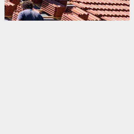
Rénover urgemment sa toiture
Si votre toiture a un problème de fonctionnement et que vous
voulez la rénover, nous vous invitons de ne pas hésiter à nous
faire appel rapidement. Nous sommes un prestataire très
compétent dans ce domaine de travail. Nous sommes prêts à
vous proposer un service bien pertinent. Si vous désirez apporter
une intervention en toute urgence pour le remplacement partiel
ou un changement entier de votre toiture et tuile, nous vous
invitons de nous appeler. Nous sommes prêts à travailler dans
toute la zone de Tanques.