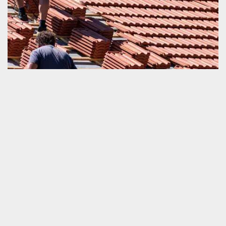
Devis changement de toiture et tuile
Le devis est un élément que nous ne pouvons pas ignorer
lorsque nous comptons faire un travail de changement de la
toiture et tuile. C’est un document qui vous importe les
informations nécessaires sur le prix et la durée estimative de la
mise en œuvre de vos travaux. Si vous voulez obtenir un devis
vite fait qui va vous guider vers la bonne voie, nous vous invitons
de ne pas hésiter à nous appeler. Nous sommes prêts à effectuer