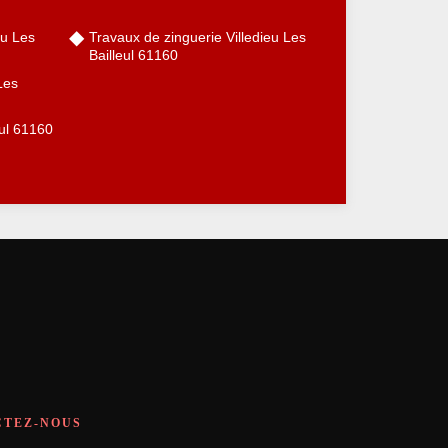
eu Les
Travaux de zinguerie Villedieu Les
Bailleul 61160
 Les
eul 61160
CTEZ-NOUS