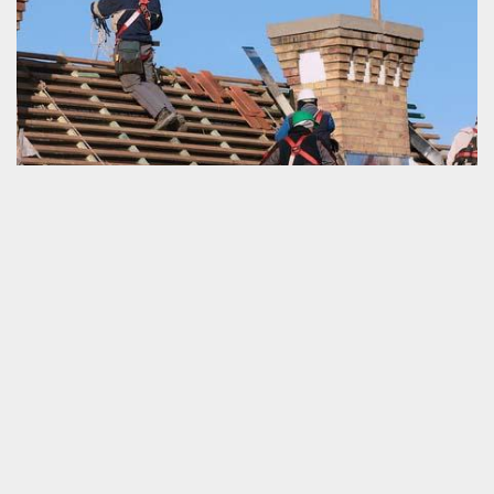
Réparation de toiture perméable
La réduction de la bonne étanchéité de la toiture est une source
d’introduction des eaux pluviales à la maison. Il n’y a pas un point
positif que nous pouvons bénéficier en faisant pénétrer les eaux
de la pluie dans notre habitation aussi bien pour la fondation, ses
équipements et encore moins pour les habitants. Bien au
contraire, c’est un problème qui affecte rapidement la condition
de viabilité du logement. Ainsi, il est vital de ne pas attendre
longtemps à passer à la réalisation d’une réparation de votre toit.