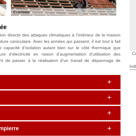
lée
n directe des attaques climatiques à l’intérieur de la maison
re caniculaire. Avec les années qui passent, il est tout à fait
 capacité d’isolation autant bien sur le côté thermique que
C
e d’électricité en raison d’augmentation d’utilisation des
gent de passer à la réalisation d’un travail de dépannage de
ind
mpierre