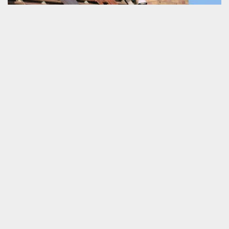
Couvreur professionnel
La toiture est une pièce très importante pour un habitat. Elle
préserve le confort du logement face au grand chaleur dû au
soleil, le grand froid et également les eaux de la pluie. Elle a
besoin d’un entretien périodique pour protéger sa durée de vie.
En cas de son dysfonctionnement, il est nécessaire de la réparer
dans le meilleur délai pour assurer la sécurité des occupants du
lieu. Pour tous vos travaux pour toiture qui auront lieux à Fay ou
aux environs, nous vous invitons de nous appeler.
Artisan couvreur