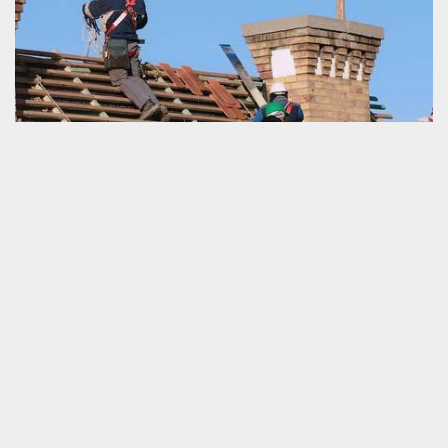
Artisan couvreur
Un artisan couvreur est une personne qui travaille pour les projets
de la couverture de la maison. Les particuliers et les
professionnels sont tous des porteurs du projet pour toiture qui
peuvent mettre en contact avec ce prestataire puisque sa
compétence professionnelle est suffisamment pertinente pour
traiter des demandes les plus simples jusqu’aux plus
compliquées. Si vous voulez engager un artisan couvreur qui se
trouve dans la zone de La Lande De Goult, nous vous invitons de