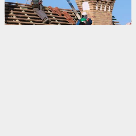
Couvreur pas cher à Prepotin
Le financement est une ressource très importante pour la
réalisation d’un projet pour toiture. Choisir de collaborer avec un
couvreur pas cher est une très bonne décision qui garantit votre
grande satisfaction en termes de minimisation du frais de la mise
en œuvre de tous les travaux. Dans votre zone d’habitation, vous
avez notre équipe à qui vous pouvez trouver le tarif le moins cher
en pose, nettoyage, démoussage, hydrofuge, peinture, réparation
et réfection de toiture. Veuillez-nous contacter et nous allons vous
servir très efficacement.