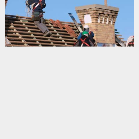
Réparation de toiture perméable
La réduction de la bonne étanchéité de la toiture est une source
d’introduction des eaux pluviales à la maison. Il n’y a pas un point
positif que nous pouvons bénéficier en faisant pénétrer les eaux
de la pluie dans notre habitation aussi bien pour la fondation, ses
équipements et encore moins pour les habitants. Bien au
contraire, c’est un problème qui affecte rapidement la condition
de viabilité du logement. Ainsi, il est vital de ne pas attendre
longtemps à passer à la réalisation d’une réparation de votre toit.