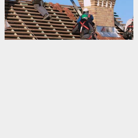
Prix des travaux d’un couvreur
Demander des renseignements sur le prix d’intervention d’un
couvreur est important pour ceux qui comptent faire des travaux
pour la couverture de leurs d’habitation ou de leurs
établissements de travail. Recevoir les informations complètes
sont idéales pour votre choix du prestataire. Chez nous, le prix
des services pour toiture dépend de la nature des travaux à faire
qui se définit majoritairement par le type, l’état et la dimension du
toit. L’accessibilité dans le lieu d’intervention est aussi un autre
détail à connaitre pour définir notre prix.