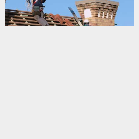
Entreprise de couvreur
Être une entreprise de couvreur est un statu qui ne peut pas
exercer par tout le monde. Des diverses connaissances
professionnelles sont à très bien contrôler pour être un
prestataire agrée dans ce domaine de travail. Une société de
couvreur est le prestataire à qui vous pouvez contacter pour tous
vos travaux de la couverture de la maison. Nous pouvons servir
très efficacement et nous sommes prêts à vous rendre utile
même pour un travail d’urgence. Faite-nous appel et nous allons
garantir la meilleure version de votre toit.