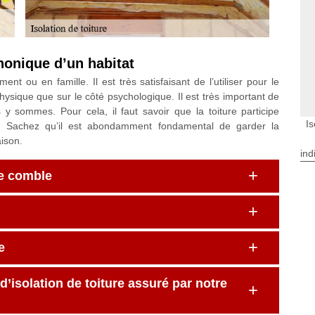
phonique d’un habitat
ent ou en famille. Il est très satisfaisant de l’utiliser pour le
hysique que sur le côté psychologique. Il est très important de
 sommes. Pour cela, il faut savoir que la toiture participe
I
. Sachez qu’il est abondamment fondamental de garder la
aison.
ind
de comble
e
d’isolation de toiture assuré par notre