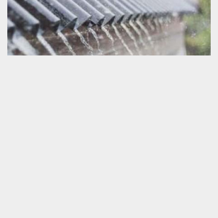
Couvreur pour recherche fuite de toiture
Un couvreur est une personne qui dispose une connaissance
professionnelle en travaux pour toiture. Si vous avez de souci sur
la capacité de résistance de votre toit face aux eaux pluviales,
sachez que nous pouvons vous satisfaire grâce à un travail de
recherche de fuite de votre toit, à sa réparation ou un bien à un
changement de toit. Pour intervenir, nous sommes disponibles à
mobiliser dans toute la zone de Guerquesalles. Si vous êtes dans
les environs de ce lieu, veuillez-nous appeler !
Création de devis pour prestation