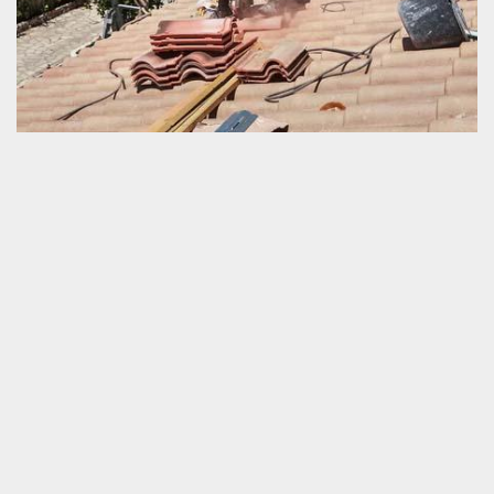
Demandez-nous gratuitement votre devis en
réparation de toiture
La réparation de toiture n’est pas une moindre activité à mettre
en route. Bien au contraire, c’est une opération grandiose qui
demande une bonne préparation notamment sur le côté financier
et sur le plan temporel. Afin que vous puissiez avoir un guide idéal
pour l’organisation de toute vos ressources et aussi pour que
vous puissiez assurer votre choix du prestataire, nous vous
invitons de ne pas hésiter à nous passer votre demande de devis.