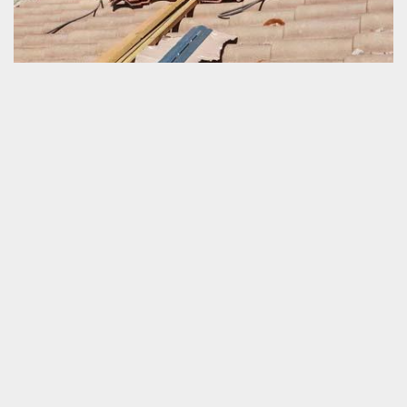
Expert en réparation de toiture
Une collaboration avec un prestataire expérimenté en travaux de
réparation d’un toit est importante quand nous projetons faire une
rénovation de notre couverture de maison. La qualification
professionnelle de cette entreprise est amplement abondante
pour garantir le bon déroulement des travaux quel que soit la
complexité durant l’intervention. Pour votre recherche d’un
couvreur qui dispose une expérience solide en prestations pour
toiture datée ou abîmée, nous vous prions de nous faire appel.
Nous sommes prêts à intervenir dans toute la zone de Bellou En
Houlme et aux environs.