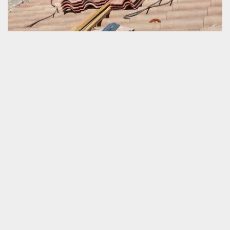
Artisan agrée en rénovation de couverture
Rénover une couverture est une opération efficace pour apporter
une nouvelle performance à une toiture à l’ancienne. Il s’agit d’un
travail satisfaisant pour la durée de vie et la nouvelle apparence
de la toiture. Schmitt couverture est un prestataire qualifié en
service de réparation de tout type et tout état de la toiture et tuile.
Nous avons une compétence très fiable qui nous permet de
garantir la parfaite exécution de notre service. Si vous voulez
viser l’obtention d’un très bon résultat, merci de nous contacter.
Réfection de toiture