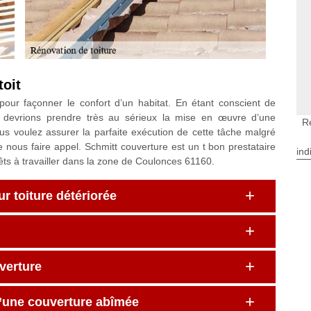
toit
 pour façonner le confort d’un habitat. En étant conscient de
us devrions prendre très au sérieux la mise en œuvre d’une
R
vous voulez assurer la parfaite exécution de cette tâche malgré
e nous faire appel. Schmitt couverture est un t bon prestataire
ind
êts à travailler dans la zone de Coulonces 61160.
r toiture détériorée
verture
d’une couverture abîmée