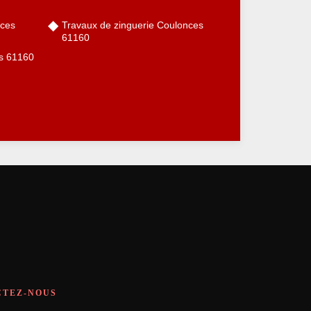
nces
Travaux de zinguerie Coulonces
61160
es 61160
CTEZ-NOUS