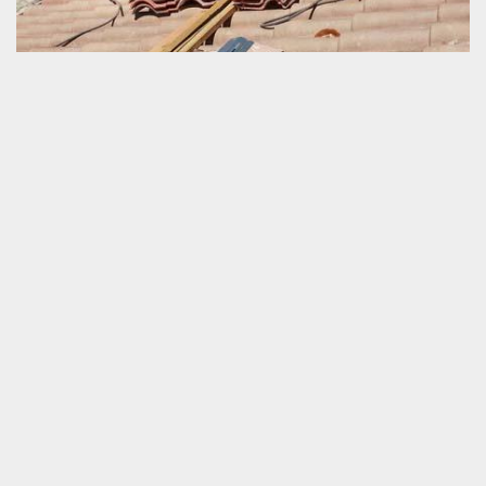
Réfection de toiture
Refaire une toiture est une tâche incontournable lorsque notre
couverture de maison n’est plus en mesure de nous mettre en
sécurité face aux agressions de la chaleur, du grand froid et des
intempéries. Un travail de réfection de toit participe abondamment
à l’optimisation du confort thermique et phonique de notre lieu
d’habitation. Pour le bon déroulement de votre projet de réfection
de toit dans la zone de Coulonges Sur Sarthe, nous vous invitons
de nous faire appel. Nous sommes prêts à redonner une nouvelle
résistance à votre couverture malgré son ancienneté.
Quand faut-il accomplir un travail de