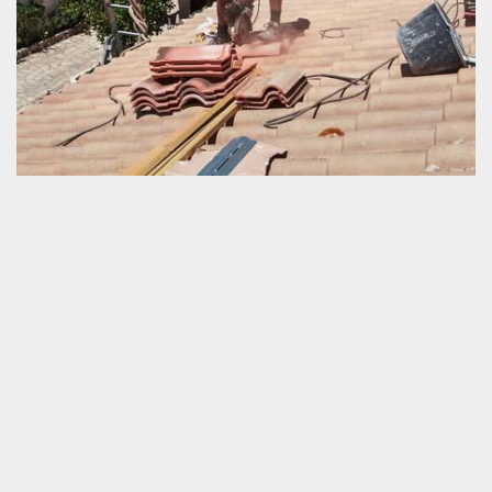
Prestataire professionnel en rétablissement de
toit à Croisilles
Est-ce que voulez-vous faire un travail de réparation de votre
toiture ? Si votre réponse est oui, nous vous invitons de nous faire
appel. Mais pourquoi devriez-vous nous engager ? Tout d’abord,
parce que nous avons une connaissance suffisante pour vous
satisfaire. Ensuite, car nous sommes parfaitement capables de
vous faire bénéficier encore longtemps votre toit. Et enfin, nous