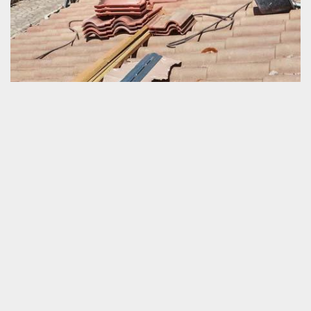
Bon prestataire en remise en état d’une
couverture abîmée
Redonner un nouveau souffle à une toiture qui est en train de
perdre totalement sa performance est une tâche difficile à faire.
C’est un travail très technique. Une connaissance professionnelle
bien forgée est incontournable pour sauver la résistance d’un toit
abîmée. C’est seulement une collaboration avec un prestataire
agrée qui vous permet de garantir la meilleure exécution de votre
service. Pour votre recherche d’un couvreur certifié en rénovation
de toiture à Echalou, merci de nous appeler. Nous sommes la