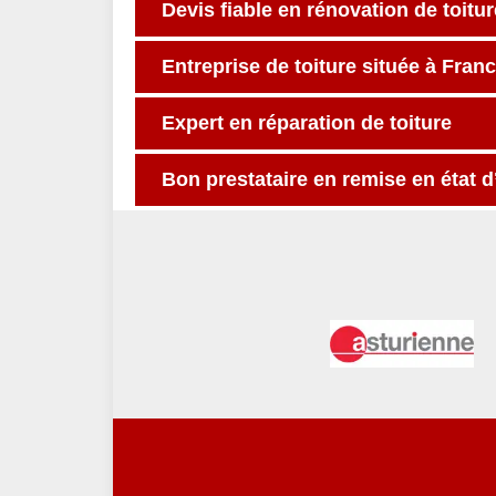
Devis fiable en rénovation de toitur
Entreprise de toiture située à Franc
Expert en réparation de toiture
Bon prestataire en remise en état 