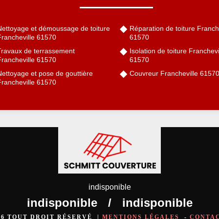
Nettoyage et démoussage de toiture
Réparation de toiture Franch
Francheville 61570
61570
Travaux de terrassement
Isolation de toiture Franchevi
Francheville 61570
61570
Nettoyage et pose de gouttière
Couvreur Francheville 6157
Francheville 61570
indisponible
indisponible
/
indisponible
026 TOUT DROIT RÉSERVÉ |
MENTIONS LÉGALES
-
CONTA