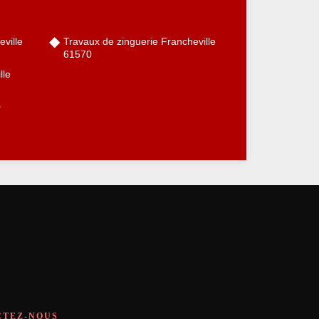
eville
Travaux de zinguerie Francheville
61570
lle
0
CTEZ-NOUS