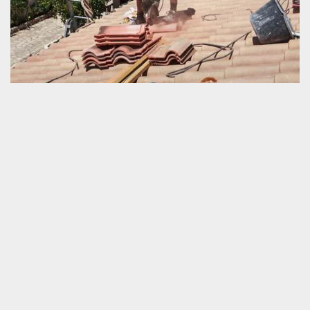
Artisan agrée en rénovation de couverture
Rénover une couverture est une opération efficace pour apporter
une nouvelle performance à une toiture à l’ancienne. Il s’agit d’un
travail satisfaisant pour la durée de vie et la nouvelle apparence
de la toiture. Schmitt couverture est un prestataire qualifié en
service de réparation de tout type et tout état de la toiture et tuile.
Nous avons une compétence très fiable qui nous permet de
garantir la parfaite exécution de notre service. Si vous voulez