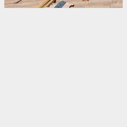
Couverture envolée
Lorsque la fixation de la toiture n’est plus bien placée, il faut
savoir que cela peut être l’origine d’envolement du versant du toit.
Qui dit couverture envolée dit : pénétration directe des attaques
climatiques à l’intérieur de la maison. Les soucis créent par ce
problème sont nombreux et aussi difficile à réparer sur le plan
financier et temporel. Alors, veuillez ne pas attendre longtemps
avant de passer à un travail de réparation de votre toit. Nous
vous invitons de nous faire appel pour faciliter votre recherche du
bon prestataire.
Toiture perméable