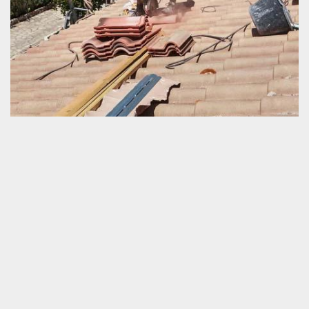
Travail d’urgence en dépannage de toiture
Est-ce que vous avez besoin d’une intervention d’urgence pour
dépanner votre toiture ? En voulant obtenir une prestation vite
faite, rassurez-vous que vous êtes dans la bonne voie.
Effectivement, une couverture de maison en panne devrait être
réparer hâtivement. L’objectif, c’est de regagner au plus vite le
confort thermique chez vous. Outre, c’est aussi pour limiter le
grand poids des effets négatifs de la réduction de performance de