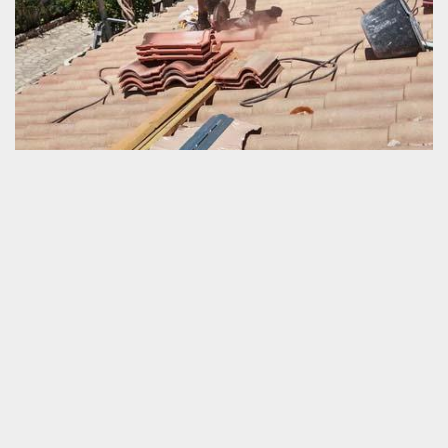
Entreprise de toiture située à La Ferriere Bechet
Schmitt couverture est une entreprise professionnelle en
prestations pour toiture et tuile. Nous avons la grande capacité
nécessaire pour travailler intelligemment pour une couverture
neuve, en moyen état et même la toiture datée. Nous œuvrons
pour le bon fonctionnement de la toiture dans la plus longue
durée possible. A part cela, nous assurons la préservation de la
bonne présentation de votre couverture. Si vous avez des